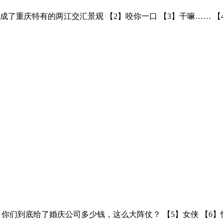
有的两江交汇景观 【2】咬你一口 【3】干嘛…… 【4】小手一撮 
】你们到底给了婚庆公司多少钱，这么大阵仗？ 【5】女侠 【6】​快