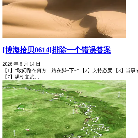
[博海拾贝0614]排除一个错误答案
2026 年 6 月 14 日
【1】“敢问路在何方，路在脚~下~” 【2】支持态度 【3】
【7】满朝文武…