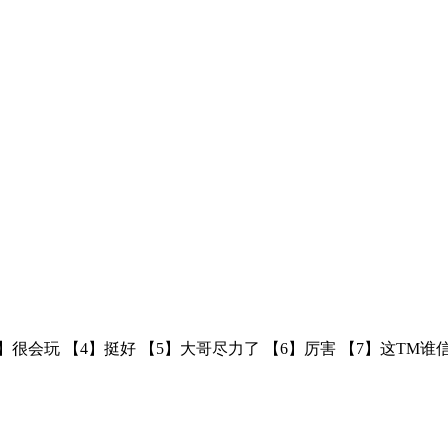
3】很会玩 【4】挺好 【5】大哥尽力了 【6】​厉害 【7】这TM