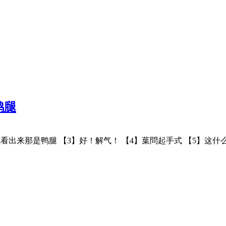
鸭腿
看出来那是鸭腿 【3】好！解气！ 【4】葉問起手式 【5】这什么游