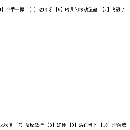
​​​ 【5】这啥呀 【6】​哈儿的移动堡垒 ​​​ 【7】考砸了
乐喵 【7】反应敏捷 【8】好腰 【9】活在当下 【10】理解威