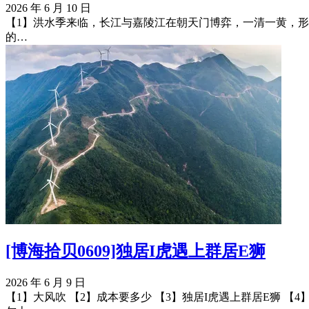
2026 年 6 月 10 日
【1】洪水季来临，长江与嘉陵江在朝天门博弈，一清一黄，形成了重庆特
的…
[博海拾贝0609]独居I虎遇上群居E狮
2026 年 6 月 9 日
【1】大风吹 【2】成本要多少 【3】独居I虎遇上群居E狮 【4