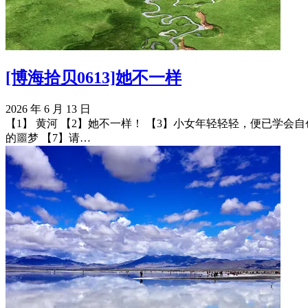
[博海拾贝0613]她不一样
2026 年 6 月 13 日
【1】 黄河 【2】她不一样！ 【3】小女年轻轻轻，便已学会
的噩梦 【7】请…