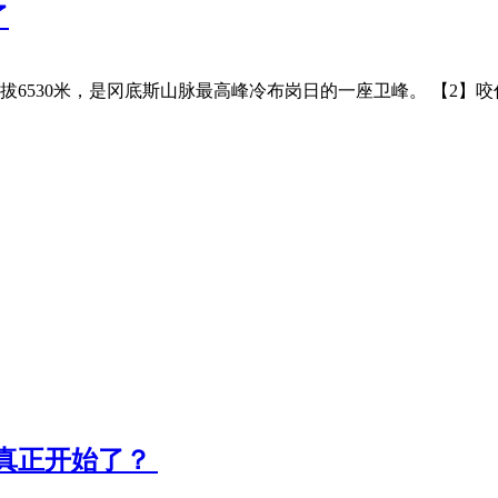
了
6530米，是冈底斯山脉最高峰冷布岗日的一座卫峰。 【2】咬
正开始了？ ​​​