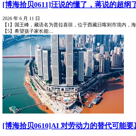
[博海拾贝0611]汪说的懂了，蒋说的超纲
2026 年 6 月 11 日
【1】国王峰，藏语名为普拉喜琼，位于西藏日喀则市境内，海拔
【5】希望孩子家长能…
[博海拾贝0610]AI 对劳动力的替代可能要真