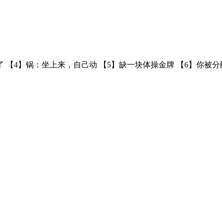
了 【4】锅：坐上来，自己动 【5】缺一块体操金牌 【6】​你被