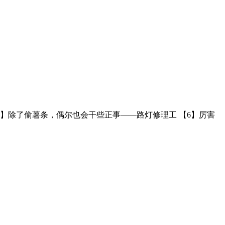
5】除了偷薯条，偶尔也会干些正事——路灯修理工 【6】​厉害