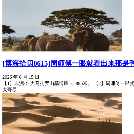
[博海拾贝0615]周师傅一眼就看出来那是
2026 年 6 月 15 日
【1】非洲·乞力马扎罗山基博峰（5895米） 【2】周师傅一眼就
大哥尽…